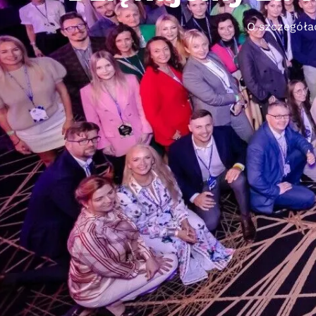
O szczegóła