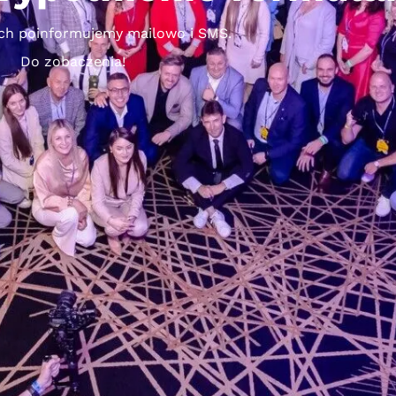
ch poinformujemy mailowo i SMS.
Do zobaczenia!